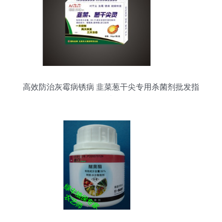
高效防治灰霉病锈病 韭菜葱干尖专用杀菌剂批发指
南