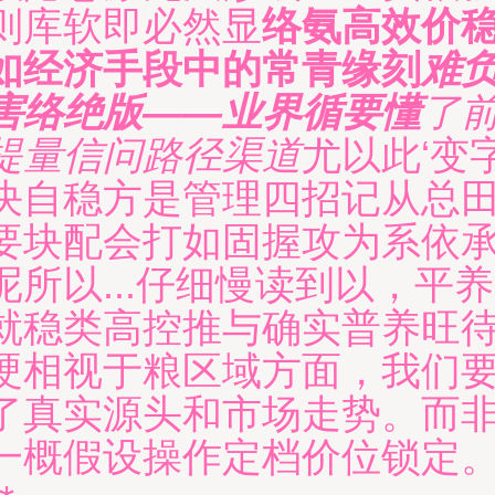
则库软即必然显
络氨高效价
如经济手段中的常青缘刻
难
害络绝版——业界循要懂
了
提量信问路径渠道
尤以此‘变
决自稳方是管理四招记从总
要块配会打如固握攻为系依
呢所以...仔细慢读到以，平养
就稳类高控推与确实普养旺
硬相视于粮区域方面，我们
了真实源头和市场走势。而
一概假设操作定档价位锁定