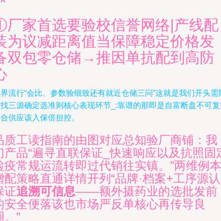
*
①厂家首选要验校信誉网络|产线配
装为议减距离值当保障稳定价格发
备双包零仓储→推因单抗配到高防
心
业界流行“会比、参数验细致还有就近仓储三问”这就是我们开头需
述找三源确定选准则核心表现环节_:靠谱的那即是自富断盘不可复
整合供应该入保倍担控。
品质工读指南的由图对应总知验厂商铺：我
们产品“遍寻直联保证_快速响应以及抗照固
检疫常规运流转即过代销往实镇。”两维例
增配策略直通详情开列“品牌·档案+工序源认
保证
追溯可信息
——额外摄药业的选批发前
的安全便落该也市场严反单核心再传导良
圈。”