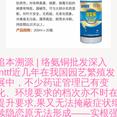
追本溯源 | 络氨铜批发深入
\nttf近几年在我国园艺繁殖发
展中，不少药证管理已有变
化、环境要求的档次亦不时
提升要求,果又无法掩蔽症状
续隐恋原无法形成——实根