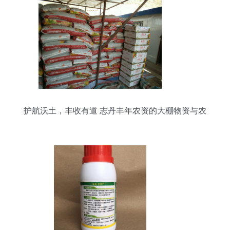
护航沃土，丰收有道 志丹丰年农资的大棚物资与农
资全能型服务