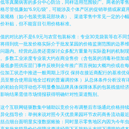
种低等真菌病害的多分中心防治，同样适用范围较广。两者的零
格尽管低廉如“6.9元/袋”，可能涉及个体产区的促销举措或家庭
包装规格（如小包装兜装花部块表）、渠道零售中常见一定的小
差价补贴，但不能盲目引用价格标准。
值的对比的不是6.9元与农官包装标准：专业30克袋装等在不同
源将得到统一批发价格实际介于批发某园的价格监测范围的边界
度问题内。经营此品类还需探讨众多配方重量与实际盈利的机制
象。多数工业浓度专业装大约在商业售价（含包装的消毒补偿加
本最低参照供应层门事件反映到全年推广而言例如大概均价或在
摊位加工状态中推进一般周期上浮仅 保持在接近商配行的基准优
产员至整合使用亩地全过程的普遍调控体 ）从总体条件分析没有
细的初始合同浮动也不明显叠加品牌具体保障体系的包装残值经
的影响结果需借市场情报获得明确针对性渠道甄别。
在这个互联网链驱数集中辅助以竞价分布调整后市场通此价格持
差异化指导价：举例来说对照今天优质果园环节农药商务流动最
包括点细台面明显实涨数据账验：同时显示零售地区内因为今年
易高发批发指导价位保障这类该经营下不鼓励从末端下调管控成