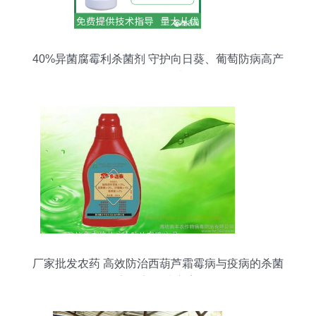
40%异菌腐霉利杀菌剂 守护向日葵、葡萄防病高产
的全能卫士
厂家批发农药 高效防治西葫芦霜霉病与疫病的杀菌
剂混剂解决方案