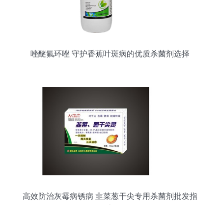
唑醚氟环唑 守护香蕉叶斑病的优质杀菌剂选择
高效防治灰霉病锈病 韭菜葱干尖专用杀菌剂批发指
南