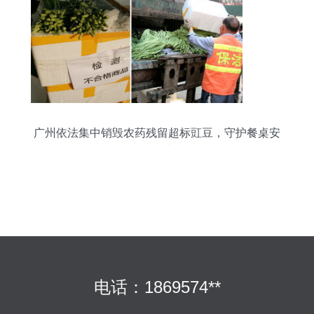
广州依法集中销毁农药残留超标豇豆，守护餐桌安
全防线
电话：1869574**