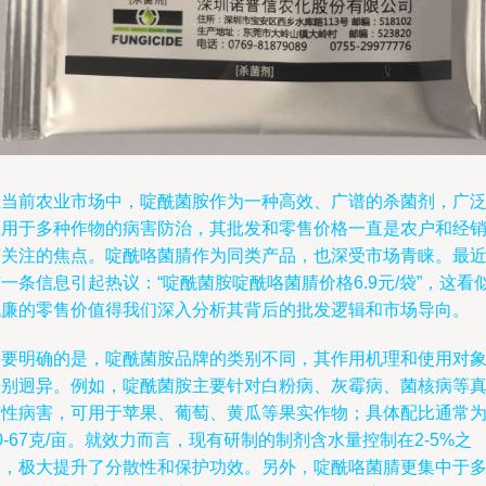
在当前农业市场中，啶酰菌胺作为一种高效、广谱的杀菌剂，广
应用于多种作物的病害防治，其批发和零售价格一直是农户和经
商关注的焦点。啶酰咯菌腈作为同类产品，也深受市场青睐。最
一条信息引起热议：“啶酰菌胺啶酰咯菌腈价格6.9元/袋”，这看
低廉的零售价值得我们深入分析其背后的批发逻辑和市场导向。
需要明确的是，啶酰菌胺品牌的类别不同，其作用机理和使用对
差别迥异。例如，啶酰菌胺主要针对白粉病、灰霉病、菌核病等
菌性病害，可用于苹果、葡萄、黄瓜等果实作物；具体配比通常
0-67克/亩。就效力而言，现有研制的制剂含水量控制在2-5%之
间，极大提升了分散性和保护功效。另外，啶酰咯菌腈更集中于